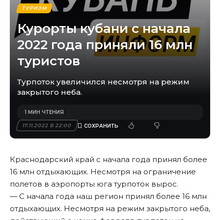
ТУРИЗМ
Курорты кубани с начала
2022 года приняли 16 млн
туристов
Турпоток увеличился несмотря на режим
закрытого неба.
1 МИН ЧТЕНИЯ
17.11.2022 В 22:00
Краснодарский край с начала года принял более
16 млн отдыхающих. Несмотря на ограничение
полетов в аэропорты юга турпоток вырос.
— С начала года наш регион принял более 16 млн
отдыхающих. Несмотря на режим закрытого неба,