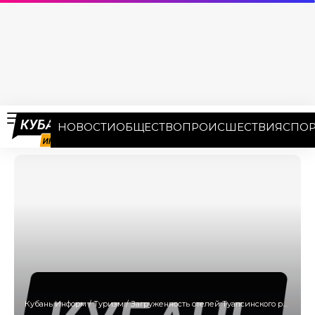
НОВОСТИ
ОБЩЕСТВО
ПРОИСШЕСТВИЯ
СПОР
Кубань Информ
/
Туризм
/
Загруженность отелей Туапсинского района в праздники ожидается на уровне 58%