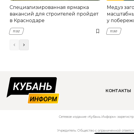
Специализированная ярмарка
Медуз заго
вакансий для строителей пройдет
масштабны
в Краснодаре
у побереж
11:52
11:50
КОНТАКТЫ
Сетевое издание «Кубань Информ» зарегистр
Учредитель: Общество с ограниченной ответс