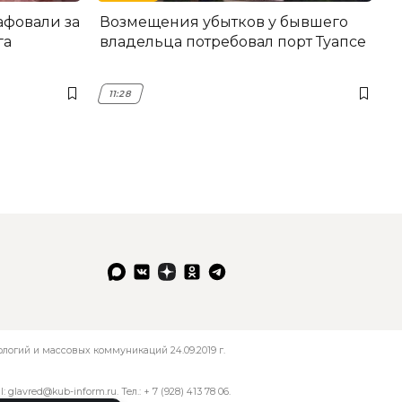
фовали за
Возмещения убытков у бывшего
га
владельца потребовал порт Туапсе
11:28
огий и массовых коммуникаций 24.09.2019 г.
l:
glavred@kub-inform.ru
. Тел.:
+ 7 (928) 413 78 06
.