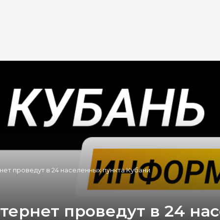
ет проведут в 24 населенных пункта Кубани
тернет проведут в 24 на