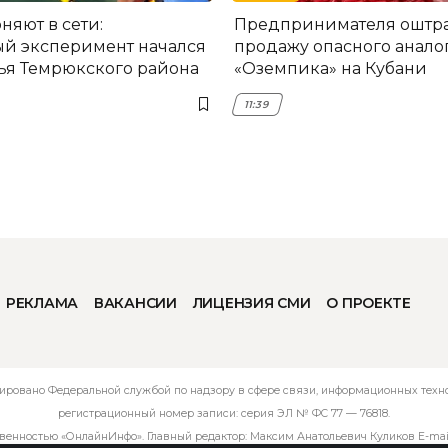
няют в сети:
Предпринимателя оштра
й эксперимент начался
продажу опасного анало
ья Темрюкского района
«Оземпика» на Кубани
11:39
РЕКЛАМА
ВАКАНСИИ
ЛИЦЕНЗИЯ СМИ
О ПРОЕКТЕ
ировано Федеральной службой по надзору в сфере связи, информационных технол
регистрационный номер записи: серия ЭЛ № ФС 77 — 76818.
твенностью «ОнлайнИнфо». Главный редактор: Максим Анатольевич Куликов E-mai