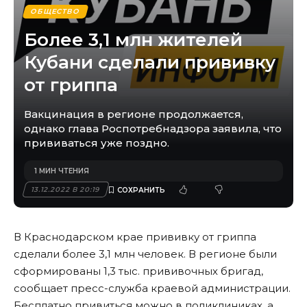
ОБЩЕСТВО
Более 3,1 млн жителей
Кубани сделали прививку
от гриппа
Вакцинация в регионе продолжается,
однако глава Роспотребнадзора заявила, что
прививаться уже поздно.
1 МИН ЧТЕНИЯ
13.12.2022 В 20:19
В Краснодарском крае прививку от гриппа
сделали более 3,1 млн человек. В регионе были
сформированы 1,3 тыс. прививочных бригад,
сообщает пресс-служба краевой администрации.
Бесплатно привиться можно в поликлиниках, а