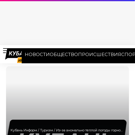
НОВОСТИ
ОБЩЕСТВО
ПРОИСШЕСТВИЯ
СПОР
Кубань Информ
/
Туризм
/
Из-за аномально теплой погоды горнолыжные трассы курорта «Роза Хутор» откроются позже намеченной даты