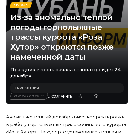
ТУРИЗМ
Из-за аномально теплой
погоды горнолыжные
трассы курорта «Роза
Хутор» откроются позже
намеченной даты
Праздник в честь начала сезона пройдет 24
декабря.
1 МИН ЧТЕНИЯ
21.12.2022 В 20:10
Аномально теплый декабрь внес корректировки
в работу горнолыжных трасс сочинского курорта
«Роза Хутор». На курорте установилась теплая и