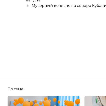
августа
Мусорный коллапс на севере Кубан
По теме