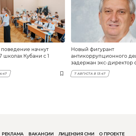
 поведение начнут
Новый фигурант
17 школах Кубани с 1
антикоррупционного дел
задержан экс-директор
НЭСК Крымска
4:47
7 АВГУСТА В 13:47
РЕКЛАМА
ВАКАНСИИ
ЛИЦЕНЗИЯ СМИ
О ПРОЕКТЕ