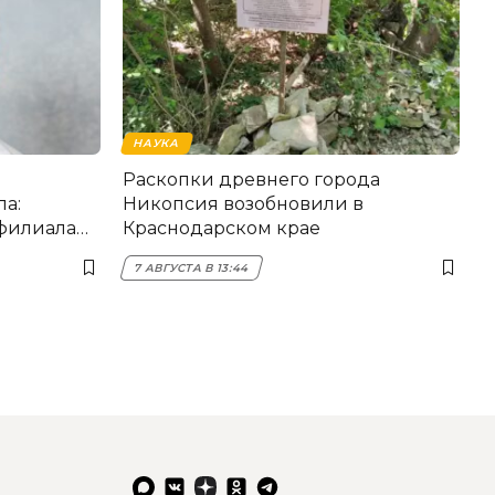
НАУКА
Раскопки древнего города
а:
Никопсия возобновили в
 филиала
Краснодарском крае
7 АВГУСТА В 13:44