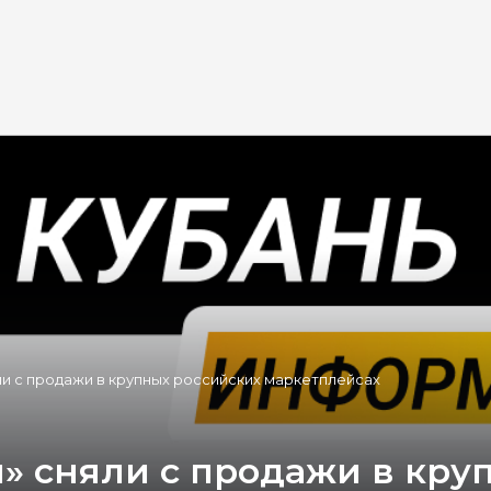
яли с продажи в крупных российских маркетплейсах
» сняли с продажи в кру