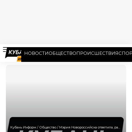
НОВОСТИ
ОБЩЕСТВО
ПРОИСШЕСТВИЯ
СПОР
Кубань Информ
/
Общество
/
Мэрия Новороссийска ответила, разрушат ли зону отдыха из-за строительства колеса обозрения