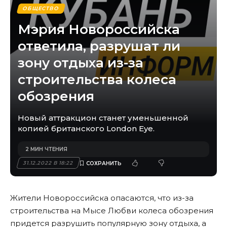
ОБЩЕСТВО
Мэрия Новороссийска
ответила, разрушат ли
зону отдыха из-за
строительства колеса
обозрения
Новый аттракцион станет уменьшенной
копией британского London Eye.
2 МИН ЧТЕНИЯ
31.12.2022 В 18:22
Жители Новороссийска опасаются, что из-за
строительства на Мысе Любви колеса обозрения
придется разрушить популярную зону отдыха, а