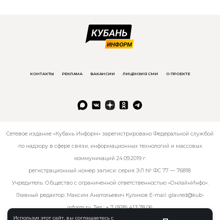
КОНТАКТЫ
РЕКЛАМА
ВАКАНСИИ
ЛИЦЕНЗИЯ СМИ
О ПРОЕКТЕ
Сетевое издание «Кубань Информ» зарегистрировано Федеральной службой
по надзору в сфере связи, информационных технологий и массовых
коммуникаций 24.09.2019 г.
регистрационный номер записи: серия ЭЛ № ФС 77 — 76818.
Учредитель: Общество с ограниченной ответственностью «ОнлайнИнфо».
Главный редактор: Максим Анатольевич Куликов E-mail:
glavred@kub-
inform.ru
. Тел.:
+ 7 (928) 413 78 06
.
Используя этот сайт, вы соглашаетесь с