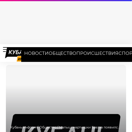
НОВОСТИ
ОБЩЕСТВО
ПРОИСШЕСТВИЯ
СПОР
Кубань Информ
/
Общество
/
Малыш мартышки Бразза появился на свет в «Сафари-парке» Геленджика