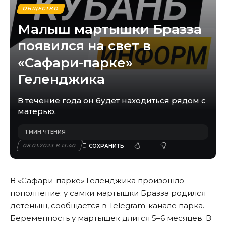
ОБЩЕСТВО
Малыш мартышки Бразза
появился на свет в
«Сафари-парке»
Геленджика
В течение года он будет находиться рядом с
матерью.
1 МИН ЧТЕНИЯ
08.01.2023 В 13:40
В «Сафари-парке» Геленджика произошло
пополнение: у самки мартышки Бразза родился
детеныш, сообщается в
Telegram-канале
парка.
Беременность у мартышек длится 5–6 месяцев. В