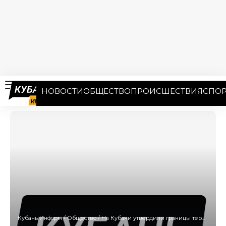
НОВОСТИ
ОБЩЕСТВО
ПРОИСШЕСТВИЯ
СПОР
Кубань Информ
/
Общество
/
На Кубани утвердили границы территорий и зоны охраны для трех памятников