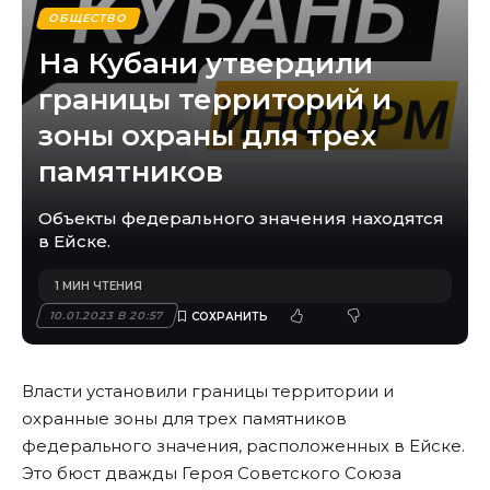
ОБЩЕСТВО
На Кубани утвердили
границы территорий и
зоны охраны для трех
памятников
Объекты федерального значения находятся
в Ейске.
1 МИН ЧТЕНИЯ
10.01.2023 В 20:57
Власти установили границы территории и
охранные зоны для трех памятников
федерального значения, расположенных в Ейске.
Это бюст дважды Героя Советского Союза