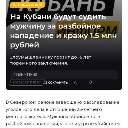
ПРОИСШЕСТВИЯ
На Кубани будут судить
мужчину за разбойное
нападение и кражу 1,5 млн
рублей
Злоумышленнику грозит до 15 лет
тюремного заключения.
1 МИН ЧТЕНИЯ
11.01.2023 В 15:20
В Северском районе завершено расследование
уголовного дела в отношении 35-летнего
местного жителя. Мужчина обвиняется в
разбойном нападении, угоне и угрозе убийством.