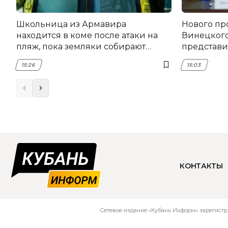
Школьница из Армавира
Нового пр
находится в коме после атаки на
Винецког
пляж, пока земляки собирают
представил
помощь
15:26
15:03
КОНТАКТЫ
Сетевое издание «Кубань Информ» зарегистр