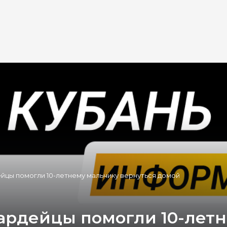
йцы помогли 10-летнему мальчику вернуться домой
ардейцы помогли 10-лет