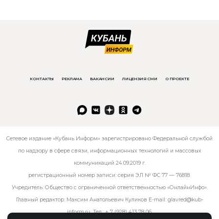
КОНТАКТЫ
РЕКЛАМА
ВАКАНСИИ
ЛИЦЕНЗИЯ СМИ
О ПРОЕКТЕ
Сетевое издание «Кубань Информ» зарегистрировано Федеральной службой
по надзору в сфере связи, информационных технологий и массовых
коммуникаций 24.09.2019 г.
регистрационный номер записи: серия ЭЛ № ФС 77 — 76818.
Учредитель: Общество с ограниченной ответственностью «ОнлайнИнфо».
Главный редактор: Максим Анатольевич Куликов E-mail:
glavred@kub-
inform.ru
. Тел.:
+ 7 (928) 413 78 06
.