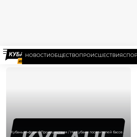
НОВОСТИ
ОБЩЕСТВО
ПРОИСШЕСТВИЯ
СПОР
Кубань Информ
/
Происшествия
/
На Кубани посетителей бассейна эвакуировали из-за «странной вибрации»