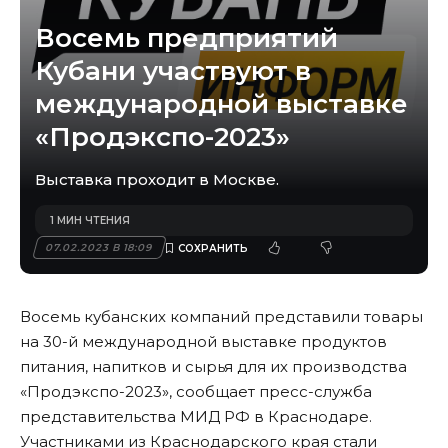
Восемь предприятий
Кубани участвуют в
международной выставке
«Продэкспо-2023»
Выставка проходит в Москве.
1 МИН ЧТЕНИЯ
07.02.2023 В 18:09
Восемь кубанских компаний представили товары
на 30-й международной выставке продуктов
питания, напитков и сырья для их производства
«Продэкспо-2023», сообщает пресс-служба
представительства МИД РФ в Краснодаре.
Участниками из Краснодарского края стали