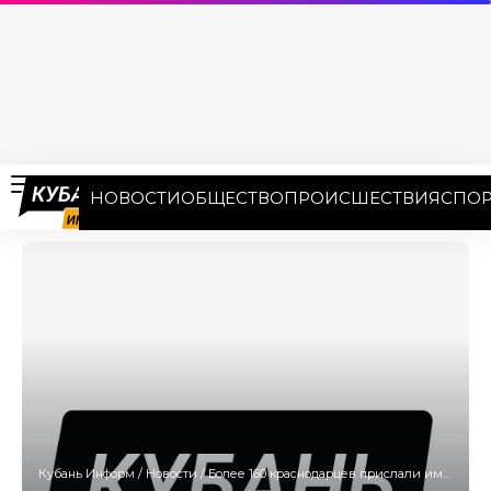
НОВОСТИ
ОБЩЕСТВО
ПРОИСШЕСТВИЯ
СПОР
Кубань Информ
/
Новости
/
Более 160 краснодарцев прислали имена ветеранов ВОВ для Знамени героев