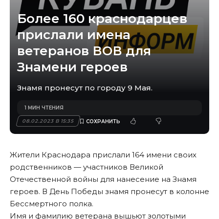
Более 160 краснодарцев
прислали имена
ветеранов ВОВ для
Знамени героев
Знамя пронесут по городу 9 Мая.
1 МИН ЧТЕНИЯ
08.02.2023 В 15:35
Жители Краснодара прислали 164 имени своих
родственников — участников Великой
Отечественной войны для нанесение на Знамя
героев. В День Победы знамя пронесут в колонне
Бессмертного полка.
Имя и фамилию ветерана вышьют золотыми