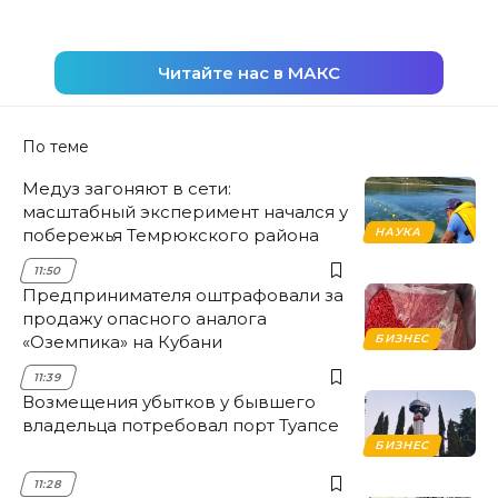
Читайте нас в МАКС
По теме
Медуз загоняют в сети:
масштабный эксперимент начался у
побережья Темрюкского района
НАУКА
11:50
Предпринимателя оштрафовали за
продажу опасного аналога
«Оземпика» на Кубани
БИЗНЕС
11:39
Возмещения убытков у бывшего
владельца потребовал порт Туапсе
БИЗНЕС
11:28