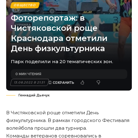
ОБЩЕСТВО
Фоторепортаж: в
Чистяковской роще
Краснодара отметили
День физкультурника
Парк поделили на 20 тематических зон.
0 МИН ЧТЕНИЯ
13.08.2022 В 21:31
Геннадий Дьячук
В Чистяковской роще отметили День
физкультурника. В рамках городского Фестиваля
волейбола прошли два турнира.
Команды ветеранов соревновались в