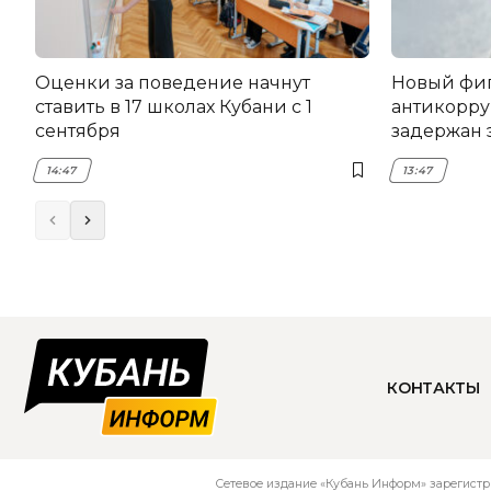
Оценки за поведение начнут
Новый фи
ставить в 17 школах Кубани с 1
антикорру
сентября
задержан 
НЭСК Кры
14:47
13:47
КОНТАКТЫ
Сетевое издание «Кубань Информ» зарегистр