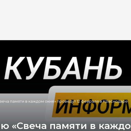
еча памяти в каждом окне» проведут 12 февраля в Краснодаре
ю «Свеча памяти в каждо