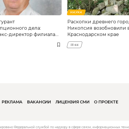
НАУКА
гурант
Раскопки древнего горо
пционного дела:
Никопсия возобновили 
экс-директор филиала
Краснодарском крае
мска
13:44
РЕКЛАМА
ВАКАНСИИ
ЛИЦЕНЗИЯ СМИ
О ПРОЕКТЕ
ировано Федеральной службой по надзору в сфере связи, информационных технол