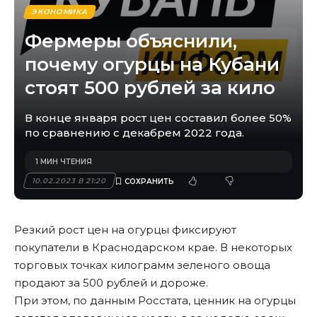
ЭКОНОМИКА
Фермеры объяснили,
почему огурцы на Кубани
стоят 500 рублей за кило
В конце января рост цен составил более 50%
по сравнению с декабрем 2022 года.
1 МИН ЧТЕНИЯ
10.02.2023 В 21:20
Резкий рост цен на огурцы фиксируют
покупатели в Краснодарском крае. В некоторых
торговых точках килограмм зеленого овоща
продают за 500 рублей и дороже.
При этом, по данным Росстата, ценник на огурцы