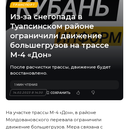
ТРАНСПОРТ
Из-за снегопада в
Туапсинском районе
ограничили движение
большегрузов на трассе
М-4 «Дон»
После расчистки трассы, движение будет
восстановлено.
1 МИН ЧТЕНИЯ
14.02.2023 В 14:30
На участке трассы М-4 «Дон», в районе
Молдовановского перевала ограничили
движение большегрузов. Мера связана с