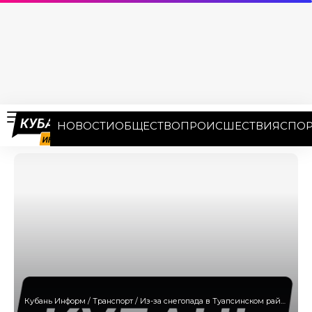
НОВОСТИ
ОБЩЕСТВО
ПРОИСШЕСТВИЯ
СПОР
Кубань Информ
/
Транспорт
/
Из-за снегопада в Туапсинском районе ограничили движение большегрузов на трассе М-4 «Дон»