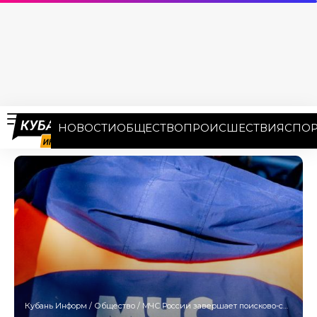
НОВОСТИ
ОБЩЕСТВО
ПРОИСШЕСТВИЯ
СПОР
Кубань Информ
/
Общество
/
МЧС России завершает поисково-спасательные работы в Турции и Сирии