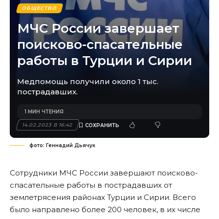
ОБЩЕСТВО
МЧС России завершает
поисково-спасательные
работы в Турции и Сирии
Медпомощь получили около 1 тыс.
пострадавших.
1 МИН ЧТЕНИЯ
14.02.2023 В 16:42
фото: Геннадий Дьячук
Сотрудники МЧС России завершают поисково-
спасательные работы в пострадавших от
землетрясения районах Турции и Сирии. Всего
было направлено более 200 человек, в их числе