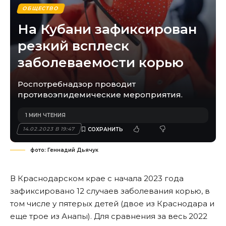
ОБЩЕСТВО
На Кубани зафиксирован
резкий всплеск
заболеваемости корью
Роспотребнадзор проводит
противоэпидемические мероприятия.
1 МИН ЧТЕНИЯ
14.02.2023 В 19:47
фото: Геннадий Дьячук
В Краснодарском крае с начала 2023 года
зафиксировано 12 случаев заболевания корью, в
том числе у пятерых детей (двое из Краснодара и
еще трое из Анапы). Для сравнения за весь 2022