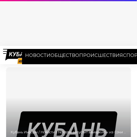
НОВОСТИ
ОБЩЕСТВО
ПРОИСШЕСТВИЯ
СПОР
Кубань Информ
/
Новости
/
Nordstar запустит авиарейсы из Сочи в Норильск