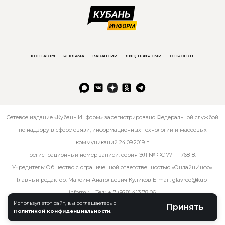
КОНТАКТЫ
РЕКЛАМА
ВАКАНСИИ
ЛИЦЕНЗИЯ СМИ
О ПРОЕКТЕ
Сетевое издание «Кубань Информ» зарегистрировано Федеральной службой
по надзору в сфере связи, информационных технологий и массовых
коммуникаций 24.09.2019 г.
регистрационный номер записи: серия ЭЛ № ФС 77 — 76818.
Учредитель: Общество с ограниченной ответственностью «ОнлайнИнфо».
Главный редактор: Максим Анатольевич Куликов E-mail:
glavred@kub-
inform.ru
. Тел.:
+ 7 (928) 413 78 06
.
Используя этот сайт, вы соглашаетесь с
Принять
Политикой конфиденциальности
.
© kub-inform 2026