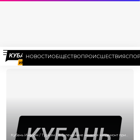
НОВОСТИ
ОБЩЕСТВО
ПРОИСШЕСТВИЯ
СПОР
Кубань Информ
/
Туризм
/
В Геленджике начался капремонт прибрежной балюстрады