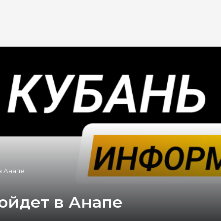
в Анапе
ойдет в Анапе