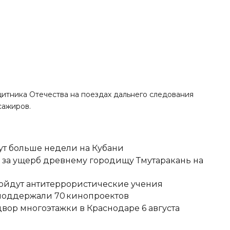
ащитника Отечества на поездах дальнего следования
сажиров.
ут больше недели на Кубани
д за ущерб древнему городищу Тмутаракань на
ройдут антитеррористические учения
 поддержали 70 кинопроектов
вор многоэтажки в Краснодаре 6 августа