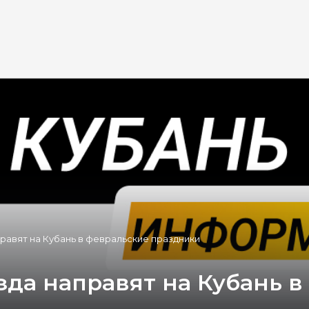
равят на Кубань в февральские праздники
да направят на Кубань в