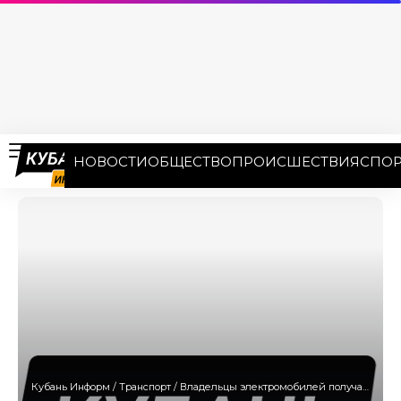
НОВОСТИ
ОБЩЕСТВО
ПРОИСШЕСТВИЯ
СПОР
Кубань Информ
/
Транспорт
/
Владельцы электромобилей получат право бесплатного проезда по платным дорогам Кубани