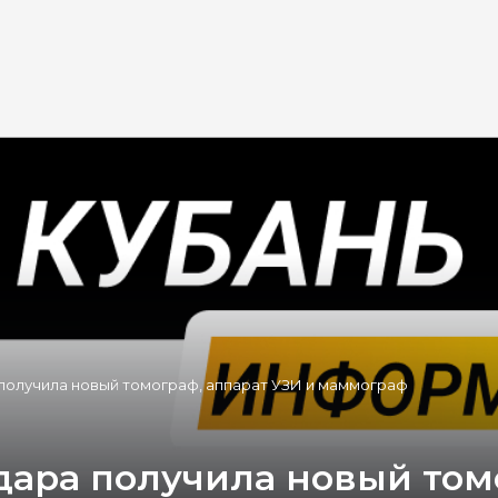
получила новый томограф, аппарат УЗИ и маммограф
ара получила новый томо