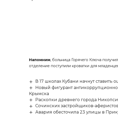
Напомним
, больница Горячего Ключа получ
отделение поступили кроватки для младенце
В 17 школах Кубани начнут ставить о
Новый фигурант антикоррупционног
Крымска
Раскопки древнего города Никопси
Сочинских застройщиков-аферистов
Авария обесточила 23 улицы в При