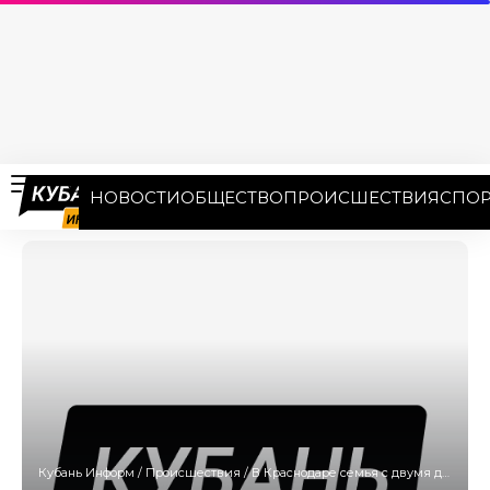
НОВОСТИ
ОБЩЕСТВО
ПРОИСШЕСТВИЯ
СПОР
Кубань Информ
/
Происшествия
/
В Краснодаре семья с двумя детьми отравилась газом