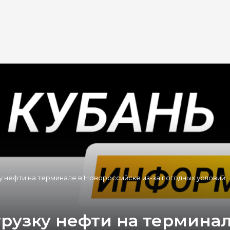
у нефти на терминале в Новороссийске из-за погодных условий
грузку нефти на термина