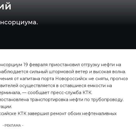
ий
онсорциума.
нсорциум 19 февраля приостановил отгрузку нефти на
наблюдается сильный штормовой ветер и высокая волна.
ения от капитана порта Новороссийск не сняты, прогноз
вителей осуществляется в оставшиеся емкости на
ерминала, — сообщает пресс-служба КТК.
иостановлена транспортировка нефти по трубопроводу.
уации.
оссийске КТК завершил ремонт обоих нефтеналивных
- РЕКЛАМА -