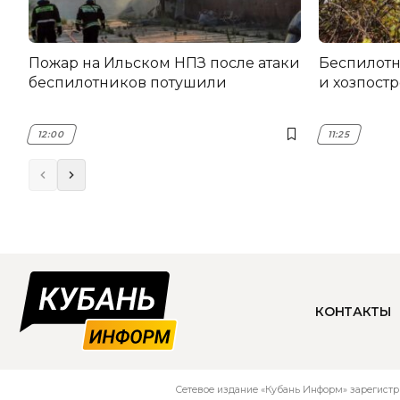
Пожар на Ильском НПЗ после атаки
Беспилот
беспилотников потушили
и хозпост
12:00
11:25
КОНТАКТЫ
Сетевое издание «Кубань Информ» зарегистр