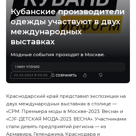
Кубанские производители
одежды участвуют в двух
международных
выставках
Модные события проходят в Москве.
1 МИН ЧТЕНИЯ
22.02.2023 В 00:30
Краснодарский край представил экспозиции на
двух международных выставках в столице —
«CPM. Премьера моды в Москве-2023. Весна» и
«CJF-ДЕТСКАЯ МОДА-2023. ВЕСНА». Участниками
стали девять предприятий региона — из
Армавира, Геленджика, Краснодара и