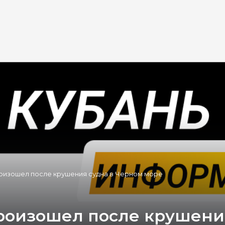
роизошел после крушения судна в Черном море
роизошел после крушени