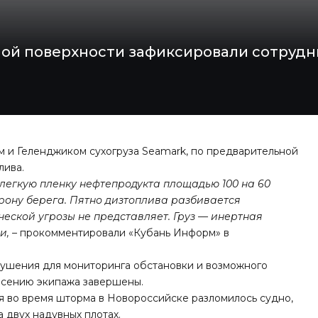
ной поверхности зафиксировали сотруд
 и Геленджиком сухогруза Seamark, по предварительной
лива.
егкую пленку нефтепродукта площадью 100 на 60
орону берега. Пятно дизтоплива разбивается
еской угрозы не представляет. Груз — инертная
, –
прокомментировали «Кубань Информ» в
рушения для мониторинга обстановки и возможного
пасению экипажа завершены.
я во время шторма в Новороссийске разломилось судно,
 двух надувных плотах.