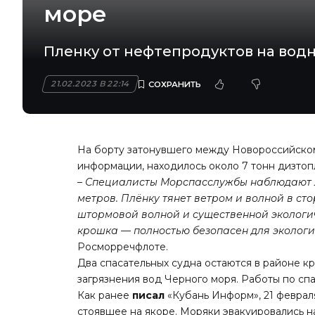
море
Пленку от нефтепродуктов на вод
21.02.2023 В 22:14
На борту затонувшего между Новороссийском
информации, находилось около 7 тонн дизтоп
– Специалисты Морспасслужбы наблюдают л
метров. Плёнку тянет ветром и волной в ст
штормовой волной и существенной экологич
крошка — полностью безопасен для экологии
Росморречфлоте.
Два спасательных судна остаются в районе к
загрязнения вод Черного моря. Работы по с
Как ранее
писал
«Кубань Информ», 21 феврал
стоявшее на якоре. Моряки эвакуировались на