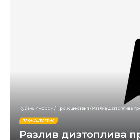
Кубань Информ
/
Происшествия
/
Разлив дизтоплива п
ПРОИСШЕСТВИЯ
Разлив дизтоплива п