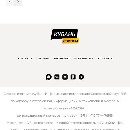
КОНТАКТЫ
РЕКЛАМА
ВАКАНСИИ
ЛИЦЕНЗИЯ СМИ
О ПРОЕКТЕ
Сетевое издание «Кубань Информ» зарегистрировано Федеральной службой
по надзору в сфере связи, информационных технологий и массовых
коммуникаций 24.09.2019 г.
регистрационный номер записи: серия ЭЛ № ФС 77 — 76818.
Учредитель: Общество с ограниченной ответственностью «ОнлайнИнфо».