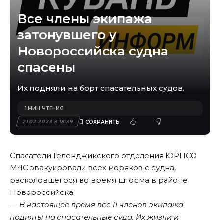
Все члены экипажа
затонувшего у
Новороссийска судна
спасены
Их подняли на борт спасательных судов.
1 МИН ЧТЕНИЯ
21.02.2023 В 18:39
Спасатели Геленджикского отделения ЮРПСО
МЧС эвакуировали всех моряков с судна,
расколовшегося во время шторма в районе
Новороссийска.
— В настоящее время все 11 членов экипажа
подняты на спасательные суда. Их жизни и