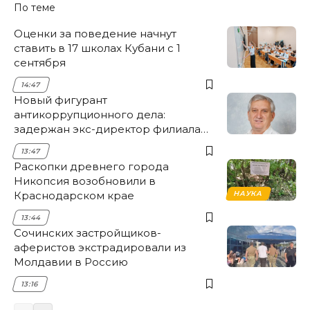
По теме
Оценки за поведение начнут
ставить в 17 школах Кубани с 1
сентября
14:47
Новый фигурант
антикоррупционного дела:
задержан экс-директор филиала
НЭСК Крымска
13:47
Раскопки древнего города
Никопсия возобновили в
Краснодарском крае
НАУКА
13:44
Сочинских застройщиков-
аферистов экстрадировали из
Молдавии в Россию
13:16