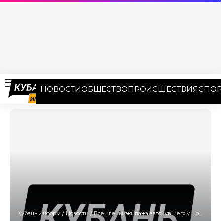
НОВОСТИ
ОБЩЕСТВО
ПРОИСШЕСТВИЯ
СПОР
Кубань Информ
/
Новости
/
Все члены экипажа затонувшего у Новороссийска судна спасены