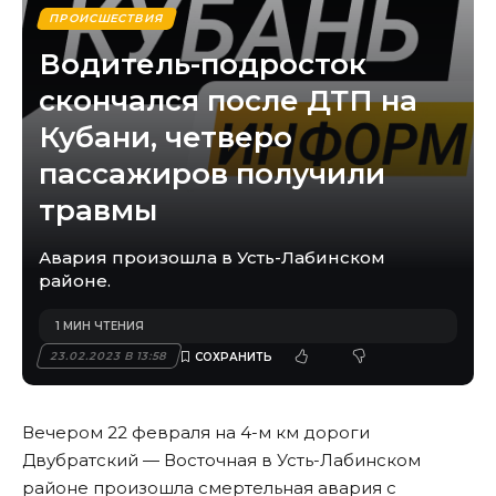
ПРОИСШЕСТВИЯ
Водитель-подросток
скончался после ДТП на
Кубани, четверо
пассажиров получили
травмы
Авария произошла в Усть-Лабинском
районе.
1 МИН ЧТЕНИЯ
23.02.2023 В 13:58
Вечером 22 февраля на 4-м км дороги
Двубратский — Восточная в Усть-Лабинском
районе произошла смертельная авария с