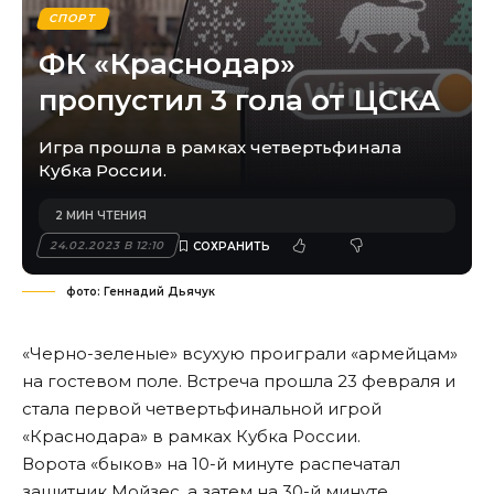
СПОРТ
ФК «Краснодар»
пропустил 3 гола от ЦСКА
Игра прошла в рамках четвертьфинала
Кубка России.
2 МИН ЧТЕНИЯ
24.02.2023 В 12:10
фото: Геннадий Дьячук
«Черно-зеленые» всухую проиграли «армейцам»
на гостевом поле. Встреча прошла 23 февраля и
стала первой четвертьфинальной игрой
«Краснодара» в рамках Кубка России.
Ворота «быков» на 10-й минуте распечатал
защитник Мойзес, а затем на 30-й минуте