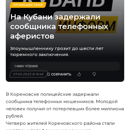
ПРОИСШЕСТВИЯ
На Кубани задержали
сообщника телефонных
аферистов
Злоумышленнику грозит до шести лет
тюремного заключения.
1 МИН ЧТЕНИЯ
27.02.2023 В 15:40
В Кореновске полицейские задержали
сообщника телефонных мошенников. Молодой
человек получил от потерпевших более миллиона
рублей.
Четверо жителей Кореновского района стали