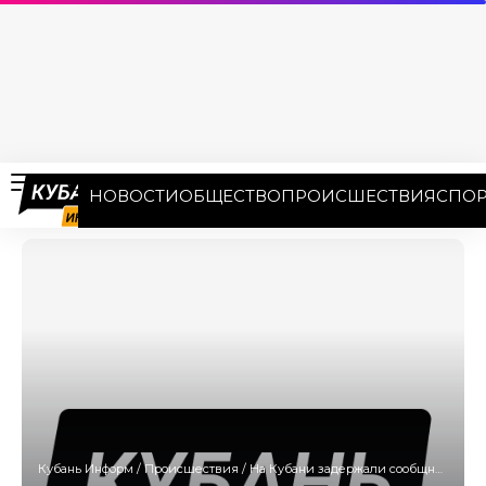
НОВОСТИ
ОБЩЕСТВО
ПРОИСШЕСТВИЯ
СПОР
Кубань Информ
/
Происшествия
/
На Кубани задержали сообщника телефонных аферистов