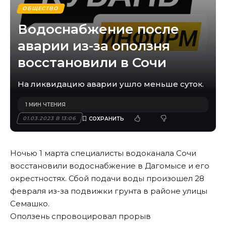
ОБЩЕСТВО
Водоснабжение после
аварии из-за оползня
восстановили в Сочи
На ликвидацию аварии ушло меньше суток.
1 МИН ЧТЕНИЯ
01.03.2023 В 13:06
Ночью 1 марта специалисты водоканала Сочи
восстановили водоснабжение в Дагомысе и его
окрестностях. Сбой подачи воды произошел 28
февраля из-за подвижки грунта в районе улицы
Семашко.
Оползень спровоцировал прорыв