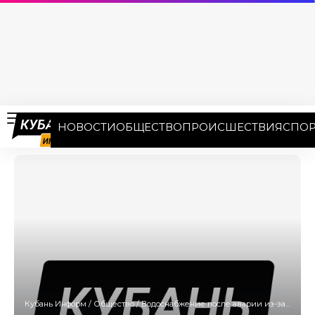
НОВОСТИ
ОБЩЕСТВО
ПРОИСШЕСТВИЯ
СПОР
Кубань Информ
/
Общество
/
Водоснабжение после аварии из-за оползня восстановили в Сочи