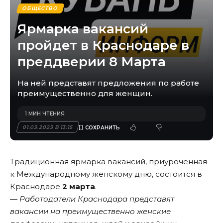
ОБЩЕСТВО
Ярмарка вакансий
пройдет в Краснодаре в
преддверии 8 Марта
На ней представят предложения по работе
преимущественно для женщин.
1 МИН ЧТЕНИЯ
01.03.2023 В 13:15
Традиционная ярмарка вакансий, приуроченная
к Международному женскому дню, состоится в
Краснодаре
2 марта
.
— Работодатели Краснодара представят
вакансии на преимущественно женские