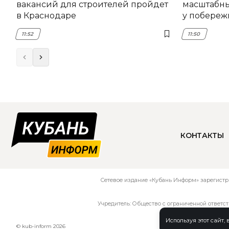
вакансий для строителей пройдет
масштабны
в Краснодаре
у побереж
11:52
11:50
КОНТАКТЫ
Сетевое издание «Кубань Информ» зарегистр
Учредитель: Общество с ограниченной ответс
Используя этот сайт,
© kub-inform 2026