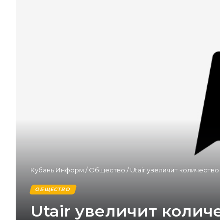
Кубань Информ
/
Общество
/
Utair увеличит количеств
ОБЩЕСТВО
Utair увеличит колич