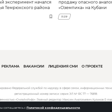
й эксперимент начался
продажу опасного анало
ья Темрюкского района
«Оземпика» на Кубани
11:39
РЕКЛАМА
ВАКАНСИИ
ЛИЦЕНЗИЯ СМИ
О ПРОЕКТЕ
ировано Федеральной службой по надзору в сфере связи, информационных технол
регистрационный номер записи: серия ЭЛ № ФС 77 — 76818.
твенностью «ОнлайнИнфо». Главный редактор: Максим Анатольевич Куликов E-mai
 вы соглашаетесь с
Политикой конфиденциальности
.