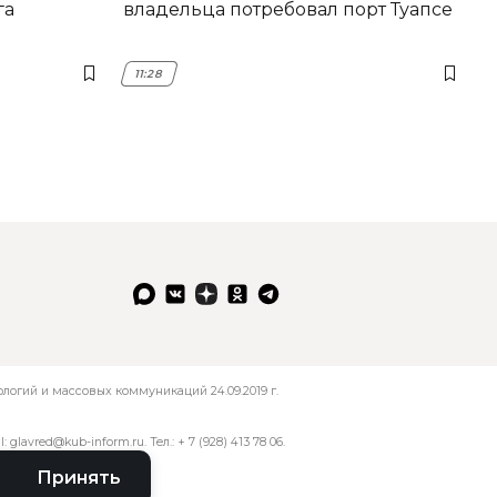
га
владельца потребовал порт Туапсе
11:28
огий и массовых коммуникаций 24.09.2019 г.
l:
glavred@kub-inform.ru
. Тел.:
+ 7 (928) 413 78 06
.
Принять