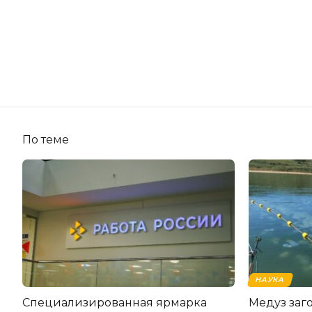
По теме
НАУКА
Специализированная ярмарка
Медуз заго