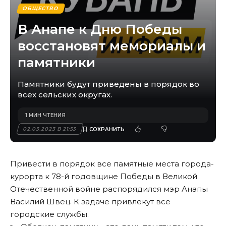
ОБЩЕСТВО
В Анапе к Дню Победы
восстановят мемориалы и
памятники
Памятники будут приведены в порядок во
всех сельских округах.
1 МИН ЧТЕНИЯ
02.03.2023 В 21:53
Привести в порядок все памятные места города-
курорта к 78-й годовщине Победы в Великой
Отечественной войне распорядился мэр Анапы
Василий Швец. К задаче привлекут все
городские службы.