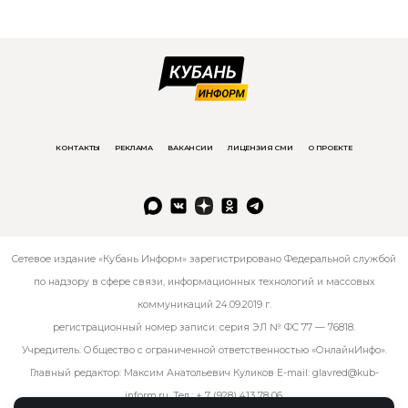
КОНТАКТЫ
РЕКЛАМА
ВАКАНСИИ
ЛИЦЕНЗИЯ СМИ
О ПРОЕКТЕ
Сетевое издание «Кубань Информ» зарегистрировано Федеральной службой
по надзору в сфере связи, информационных технологий и массовых
коммуникаций 24.09.2019 г.
регистрационный номер записи: серия ЭЛ № ФС 77 — 76818.
Учредитель: Общество с ограниченной ответственностью «ОнлайнИнфо».
Главный редактор: Максим Анатольевич Куликов E-mail:
glavred@kub-
inform.ru
. Тел.:
+ 7 (928) 413 78 06
.