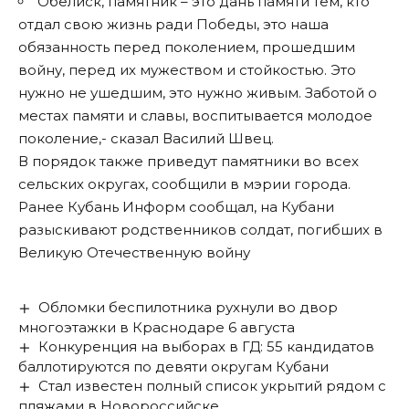
Обелиск, памятник – это дань памяти тем, кто
отдал свою жизнь ради Победы, это наша
обязанность перед поколением, прошедшим
войну, перед их мужеством и стойкостью. Это
нужно не ушедшим, это нужно живым. Заботой о
местах памяти и славы, воспитывается молодое
поколение,- сказал Василий Швец.
В порядок также приведут памятники во всех
сельских округах, сообщили в мэрии города.
Ранее Кубань Информ
сообщал
, на Кубани
разыскивают родственников солдат, погибших в
Великую Отечественную войну
Обломки беспилотника рухнули во двор
многоэтажки в Краснодаре 6 августа
Конкуренция на выборах в ГД: 55 кандидатов
баллотируются по девяти округам Кубани
Стал известен полный список укрытий рядом с
пляжами в Новороссийске