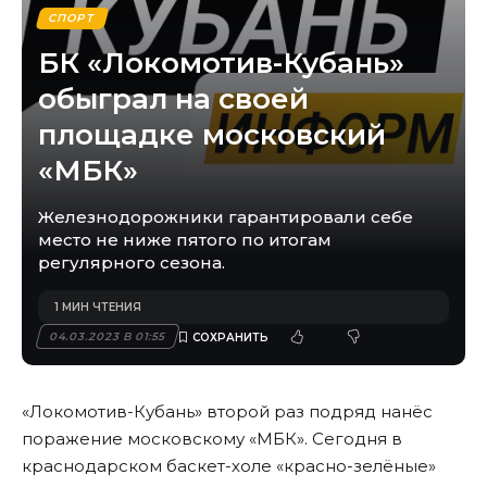
СПОРТ
БК «Локомотив-Кубань»
обыграл на своей
площадке московский
«МБК»
Железнодорожники гарантировали себе
место не ниже пятого по итогам
регулярного сезона.
1 МИН ЧТЕНИЯ
04.03.2023 В 01:55
«Локомотив-Кубань» второй раз подряд нанёс
поражение московскому «МБК». Сегодня в
краснодарском баскет-холе «красно-зелёные»