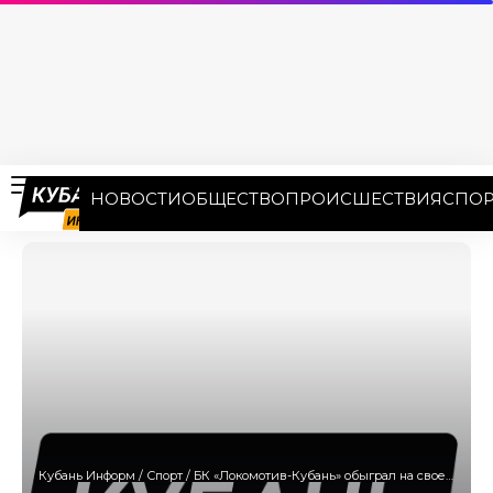
НОВОСТИ
ОБЩЕСТВО
ПРОИСШЕСТВИЯ
СПОР
Кубань Информ
/
Спорт
/
БК «Локомотив-Кубань» обыграл на своей площадке московский «МБК»