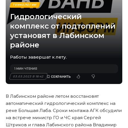
ТЕХНОЛОГИИ
Гидрологический
комплекс от подтоплений
установят в Лабинском
районе
Работы завершат к лету.
1 МИН ЧТЕНИЯ
03.03.2023 В 18:42
В Лабинском районе летом восстановят
автоматический гидрологический комплекс на
реке Большая Лаба. Сроки монтажа АГК обсудили
на встрече министр ГО и ЧС края Сергей
Штриков и глава Лабинского района Владимир