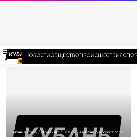
НОВОСТИ
ОБЩЕСТВО
ПРОИСШЕСТВИЯ
СПОР
Кубань Информ
/
Экономика
/
На Кубани клубнику продают по тысяче рублей за кило