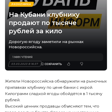
ЭКОНОМИКА
На Кубани клубнику
продают по тысяче
рублей за кило
Дорогую ягоду заметили на рынках
Новороссийска.
1 МИН ЧТЕНИЯ
03.03.2023 В 16:37
Жители Новороссийска обнаружили на рыночных
прилавках клубнику по цене банки с икрой.
Килограмм сладкой ягоды обойдётся в 1 тысячу
рублей.
Высокий ценник продавцы объясняют тем, что