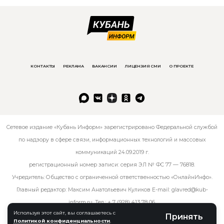
КОНТАКТЫ
РЕКЛАМА
ВАКАНСИИ
ЛИЦЕНЗИЯ СМИ
О ПРОЕКТЕ
Сетевое издание «Кубань Информ» зарегистрировано Федеральной службой
по надзору в сфере связи, информационных технологий и массовых
коммуникаций 24.09.2019 г.
регистрационный номер записи: серия ЭЛ № ФС 77 — 76818.
Учредитель: Общество с ограниченной ответственностью «ОнлайнИнфо».
Главный редактор: Максим Анатольевич Куликов E-mail:
glavred@kub-
inform.ru
. Тел.:
+ 7 (928) 413 78 06
.
Используя этот сайт, вы соглашаетесь с
Принять
Политикой конфиденциальности
.