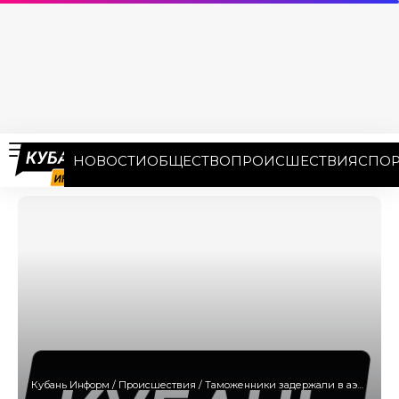
НОВОСТИ
ОБЩЕСТВО
ПРОИСШЕСТВИЯ
СПОР
Кубань Информ
/
Происшествия
/
Таможенники задержали в аэропорту Сочи 20 iPhone, пять Рlay Station и косметику из Дубая