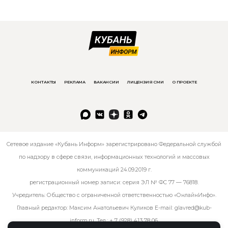
КОНТАКТЫ
РЕКЛАМА
ВАКАНСИИ
ЛИЦЕНЗИЯ СМИ
О ПРОЕКТЕ
Сетевое издание «Кубань Информ» зарегистрировано Федеральной службой
по надзору в сфере связи, информационных технологий и массовых
коммуникаций 24.09.2019 г.
регистрационный номер записи: серия ЭЛ № ФС 77 — 76818.
Учредитель: Общество с ограниченной ответственностью «ОнлайнИнфо».
Главный редактор: Максим Анатольевич Куликов E-mail:
glavred@kub-
inform.ru
. Тел.:
+ 7 (928) 413 78 06
.