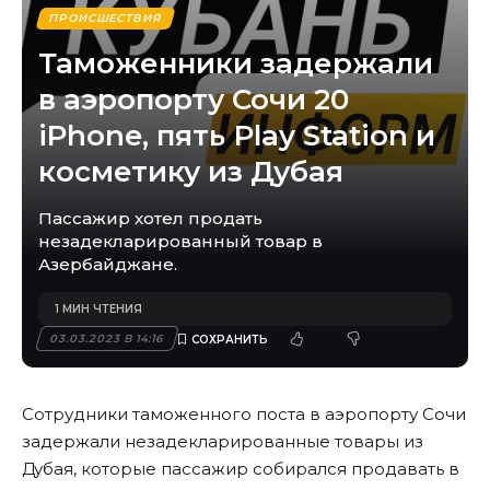
ПРОИСШЕСТВИЯ
Таможенники задержали
в аэропорту Сочи 20
iPhone, пять Рlay Station и
косметику из Дубая
Пассажир хотел продать
незадекларированный товар в
Азербайджане.
1 МИН ЧТЕНИЯ
03.03.2023 В 14:16
Сотрудники таможенного поста в аэропорту Сочи
задержали незадекларированные товары из
Дубая, которые пассажир собирался продавать в