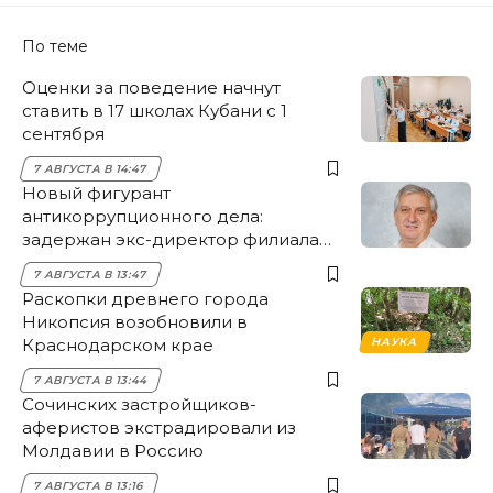
По теме
Оценки за поведение начнут
ставить в 17 школах Кубани с 1
сентября
7 АВГУСТА В 14:47
Новый фигурант
антикоррупционного дела:
задержан экс-директор филиала
НЭСК Крымска
7 АВГУСТА В 13:47
Раскопки древнего города
Никопсия возобновили в
Краснодарском крае
НАУКА
7 АВГУСТА В 13:44
Сочинских застройщиков-
аферистов экстрадировали из
Молдавии в Россию
7 АВГУСТА В 13:16