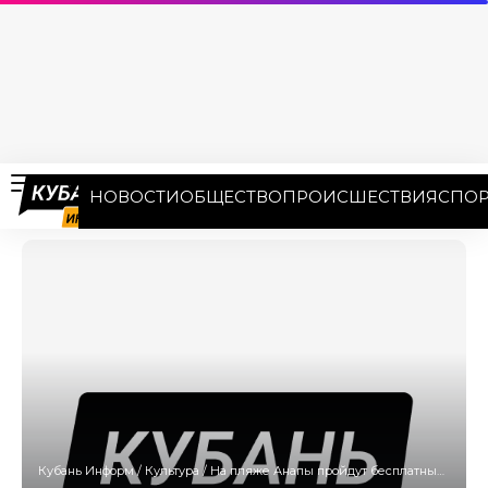
НОВОСТИ
ОБЩЕСТВО
ПРОИСШЕСТВИЯ
СПОР
Кубань Информ
/
Культура
/
На пляже Анапы пройдут бесплатные киносеансы