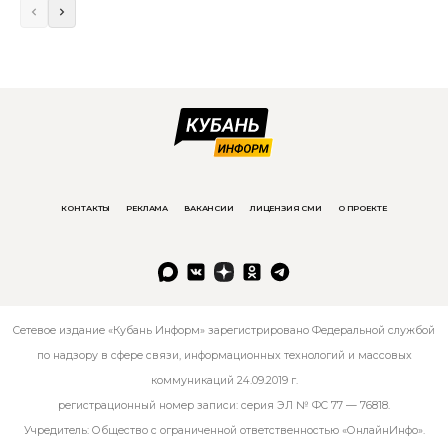
КОНТАКТЫ
РЕКЛАМА
ВАКАНСИИ
ЛИЦЕНЗИЯ СМИ
О ПРОЕКТЕ
Сетевое издание «Кубань Информ» зарегистрировано Федеральной службой
по надзору в сфере связи, информационных технологий и массовых
коммуникаций 24.09.2019 г.
регистрационный номер записи: серия ЭЛ № ФС 77 — 76818.
Учредитель: Общество с ограниченной ответственностью «ОнлайнИнфо».