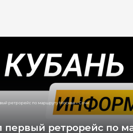
вый ретрорейс по маршруту Москва – Сочи
 первый ретрорейс по м