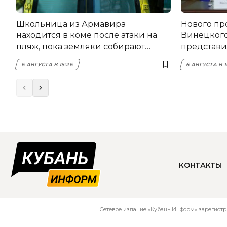
Школьница из Армавира
Нового пр
находится в коме после атаки на
Винецког
пляж, пока земляки собирают
представил
помощь
6 АВГУСТА В 15:26
6 АВГУСТА В 1
КОНТАКТЫ
Сетевое издание «Кубань Информ» зарегистр