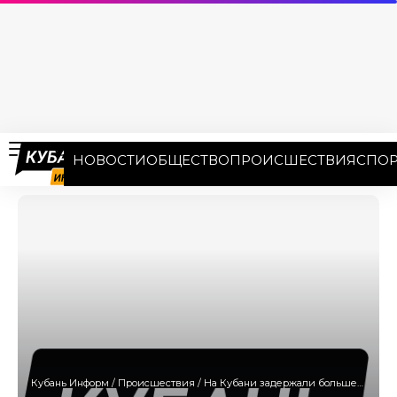
НОВОСТИ
ОБЩЕСТВО
ПРОИСШЕСТВИЯ
СПОР
Кубань Информ
/
Происшествия
/
На Кубани задержали большегруз, незаконно перевозивший 53 кубометра древесины