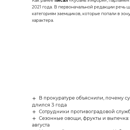
Как ранее
писал
«Кубань Информ», парламент
2021 года. В первоначальной редакции речь 
категориям заемщиков, которые попали в зон
характера.
В прокуратуре объяснили, почему су
длился 3 года
Сотрудники противоградовой служб
Сезонные овощи, фрукты и выпечка:
августа