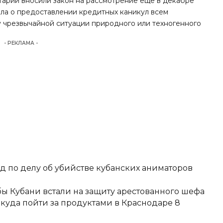
арии вносили закон на рассмотрение еще в декабре
шла о предоставлении кредитных каникул всем
у чрезвычайной ситуации природного или техногенного
- РЕКЛАМА -
д по делу об убийстве кубанских аниматоров
ы Кубани встали на защиту арестованного шефа
 куда пойти за продуктами в Краснодаре 8