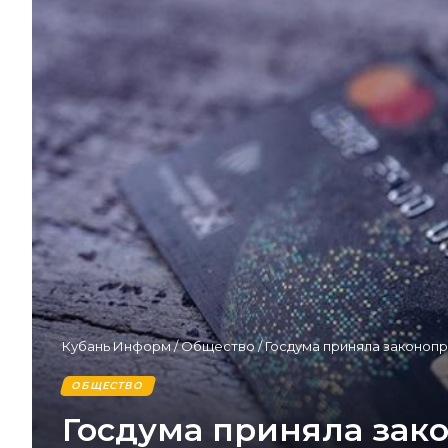
Кубань Информ
/
Общество
/
Госдума приняла законопр
ОБЩЕСТВО
Госдума приняла зак