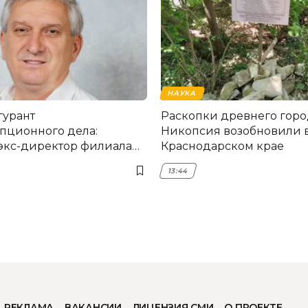
НАУКА
гурант
Раскопки древнего горо
пционного дела:
Никопсия возобновили 
экс-директор филиала
Краснодарском крае
мска
13:44
РЕКЛАМА
ВАКАНСИИ
ЛИЦЕНЗИЯ СМИ
О ПРОЕКТЕ